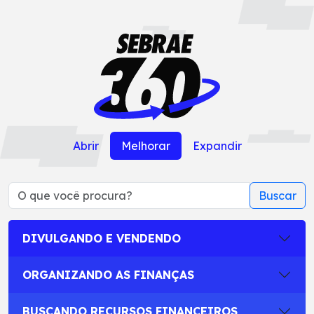
Abrir
Melhorar
Expandir
Buscar
DIVULGANDO E VENDENDO
ORGANIZANDO AS FINANÇAS
BUSCANDO RECURSOS FINANCEIROS